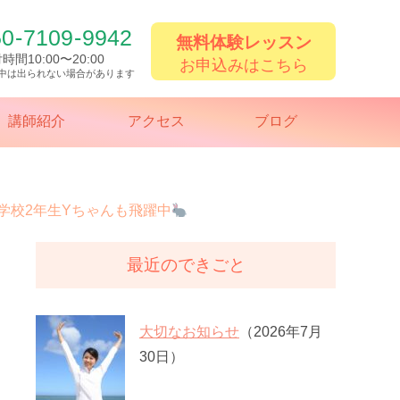
50
-
7109
-
9942
無料体験レッスン
時間10:00〜20:00
お申込みはこちら
中は出られない場合があります
講師紹介
アクセス
ブログ
学校2年生Yちゃんも飛躍中
最近のできごと
大切なお知らせ
（2026年7月
30日）