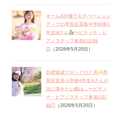
オールA評価でモチベーション
アップの早良区高取中学校新1
年生Mさん
〜ピティナ・ピ
アノステップ参加の記録
②
（2026年5月20日）
目標達成でホッとひと息
早
良区室見小学校4年生Aさんが
次に弾きたい曲は…〜ピティ
ナ・ピアノステップ参加の記
録①
（2026年5月20日）