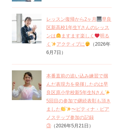
レッスン復帰から2ヶ月
早良
区新高校1年生Yさんのレッス
ンは
ますます楽しく
明る
く
アクティブに
（2026年
6月7日）
本番直前の追い込み練習で掴
んだ表現力を発揮したのは早
良区原小学校新5年生Nさん
5回目の参加で継続表彰も頂き
ました
〜ピティナ・ピア
ノステップ参加の記録
③
（2026年5月21日）