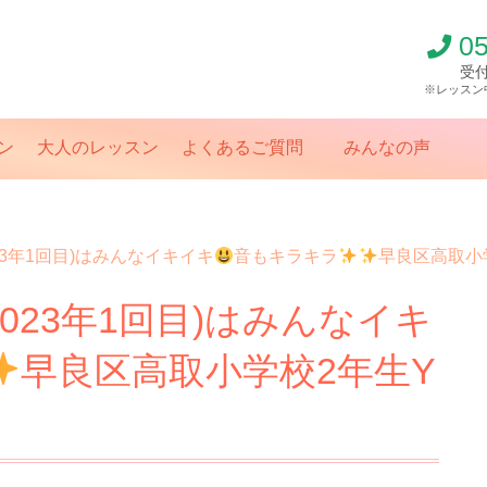
0
受付
※レッスン
ン
大人のレッスン
よくあるご質問
みんなの声
23年1回目)はみんなイキイキ
音もキラキラ
早良区高取小
023年1回目)はみんなイキ
早良区高取小学校2年生Y