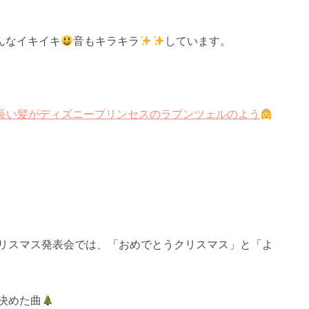
んなイキイキ
音もキラキラ
しています。
//)\長い髪がディズニープリンセスのラプンツェルのよう
クリスマス発表会では、「おめでとうクリスマス」と「よ
。
決めた曲