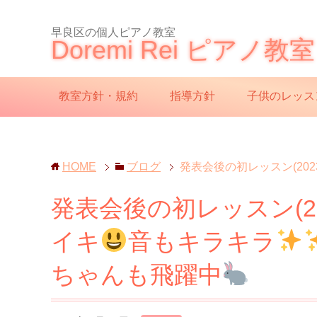
早良区の個人ピアノ教室
Doremi Rei ピアノ教室
教室方針・規約
指導方針
子供のレッス
HOME
ブログ
発表会後の初レッスン(20
発表会後の初レッスン(2
イキ
音もキラキラ
ちゃんも飛躍中