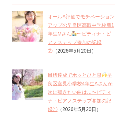
オールA評価でモチベーション
アップの早良区高取中学校新1
年生Mさん
〜ピティナ・ピ
アノステップ参加の記録
②
（2026年5月20日）
目標達成でホッとひと息
早
良区室見小学校4年生Aさんが
次に弾きたい曲は…〜ピティ
ナ・ピアノステップ参加の記
録①
（2026年5月20日）