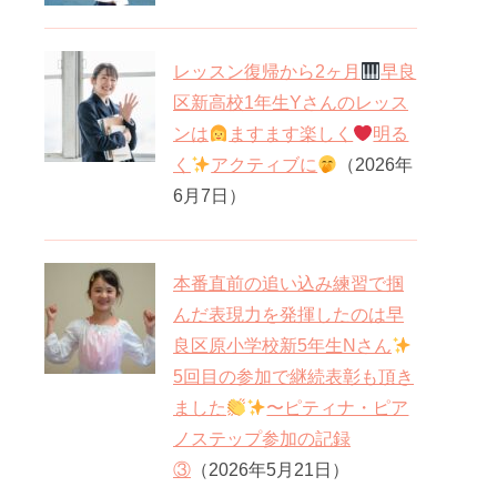
レッスン復帰から2ヶ月
早良
区新高校1年生Yさんのレッス
ンは
ますます楽しく
明る
く
アクティブに
（2026年
6月7日）
本番直前の追い込み練習で掴
んだ表現力を発揮したのは早
良区原小学校新5年生Nさん
5回目の参加で継続表彰も頂き
ました
〜ピティナ・ピア
ノステップ参加の記録
③
（2026年5月21日）