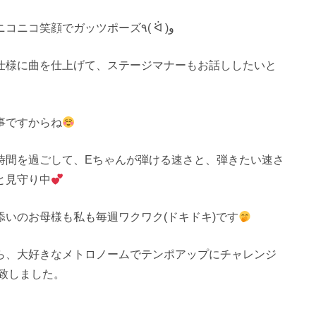
最後までメトロノームとピッタリ合わせられると、ニコニコ笑顔でガッツポーズ٩( ᐛ )و
仕様に曲を仕上げて、ステージマナーもお話ししたいと
事ですからね
時間を過ごして、Eちゃんが弾ける速さと、弾きたい速さ
と見守り中
いのお母様も私も毎週ワクワク(ドキドキ)です
ら、大好きなメトロノームでテンポアップにチャレンジ
致しました。