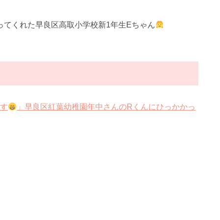
ってくれた早良区高取小学校新1年生Eちゃん
す
」早良区紅葉幼稚園年中さんのRくんにひっかかっ