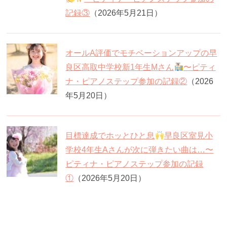
記録③
（2026年5月21日）
オールA評価でモチベーションアップの早
良区高取中学校新1年生Mさん
〜ピティ
ナ・ピアノステップ参加の記録②
（2026
年5月20日）
目標達成でホッとひと息
早良区室見小
学校4年生Aさんが次に弾きたい曲は…〜
ピティナ・ピアノステップ参加の記録
①
（2026年5月20日）