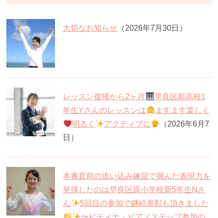
大切なお知らせ
（2026年7月30日）
レッスン復帰から2ヶ月
早良区新高校1
年生Yさんのレッスンは
ますます楽しく
明るく
アクティブに
（2026年6月7
日）
本番直前の追い込み練習で掴んだ表現力を
発揮したのは早良区原小学校新5年生Nさ
ん
5回目の参加で継続表彰も頂きました
〜ピティナ・ピアノステップ参加の