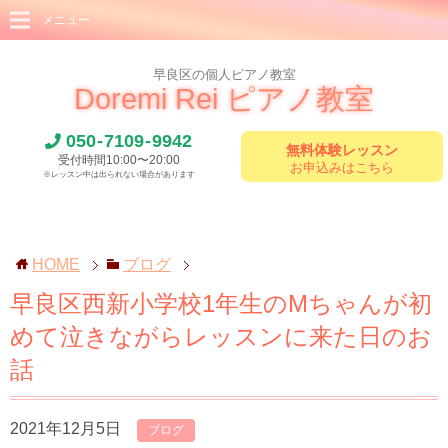
メニュー
早良区の個人ピアノ教室
Doremi Rei ピアノ教室
050
-
7109
-
9942
無料体験レッスン
受付時間10:00〜20:00
お申込みはこちら
※レッスン中は出られない場合があります
HOME
ブログ
早良区西新小学校1年生のMちゃんが初
めて泣きながらレッスンに来た日のお
話
2021年12月5日
ブログ