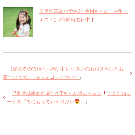
早良区高取小学校2年生Mちゃん、曲集テ
キストは2冊同時進行中
「
【保護者の皆様へお願い】レッスンのお付き添いとお
家でのサポート&フォローについて
」
「
早良区城南幼稚園年少Tちゃん初レッスン
できたねシ
ートを「てにもってかえりたい
」
」