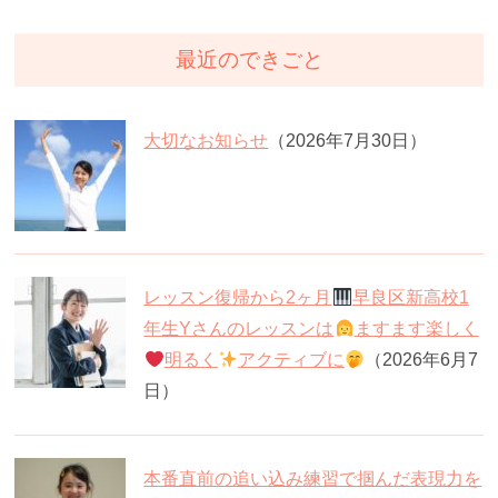
最近のできごと
大切なお知らせ
（2026年7月30日）
レッスン復帰から2ヶ月
早良区新高校1
年生Yさんのレッスンは
ますます楽しく
明るく
アクティブに
（2026年6月7
日）
本番直前の追い込み練習で掴んだ表現力を