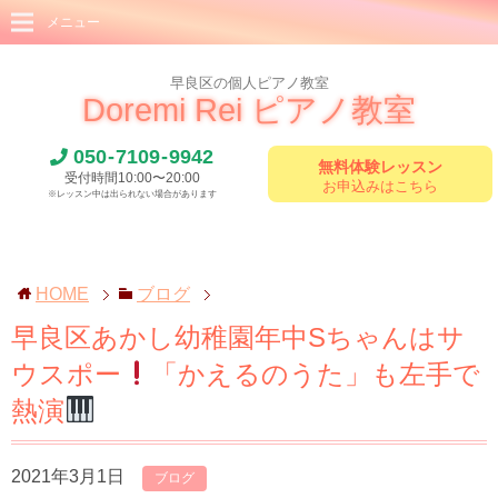
メニュー
早良区の個人ピアノ教室
Doremi Rei ピアノ教室
050
-
7109
-
9942
無料体験レッスン
受付時間10:00〜20:00
お申込みはこちら
※レッスン中は出られない場合があります
HOME
ブログ
早良区あかし幼稚園年中Sちゃんはサ
ウスポー
「かえるのうた」も左手で
熱演
2021年3月1日
ブログ