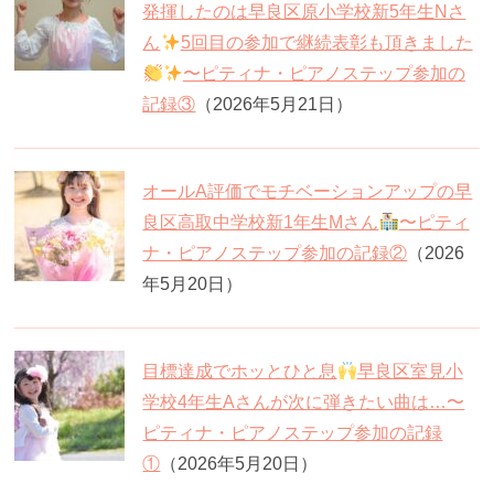
発揮したのは早良区原小学校新5年生Nさ
ん
5回目の参加で継続表彰も頂きました
〜ピティナ・ピアノステップ参加の
記録③
（2026年5月21日）
オールA評価でモチベーションアップの早
良区高取中学校新1年生Mさん
〜ピティ
ナ・ピアノステップ参加の記録②
（2026
年5月20日）
目標達成でホッとひと息
早良区室見小
学校4年生Aさんが次に弾きたい曲は…〜
ピティナ・ピアノステップ参加の記録
①
（2026年5月20日）