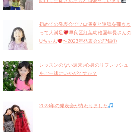
向けて生徒さんたちと頑張っています
初めての発表会でソロ演奏と連弾を弾きき
って大満足
早良区紅葉幼稚園年長さんの
Uちゃん
〜2023年発表会の記録①
レッスンのない週末♪心身のリフレッシュ
をご一緒にいかがですか？
2023年の発表会が終わりました