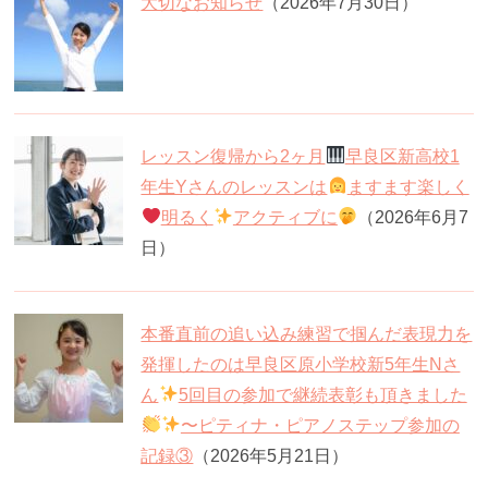
大切なお知らせ
（2026年7月30日）
レッスン復帰から2ヶ月
早良区新高校1
年生Yさんのレッスンは
ますます楽しく
明るく
アクティブに
（2026年6月7
日）
本番直前の追い込み練習で掴んだ表現力を
発揮したのは早良区原小学校新5年生Nさ
ん
5回目の参加で継続表彰も頂きました
〜ピティナ・ピアノステップ参加の
記録③
（2026年5月21日）