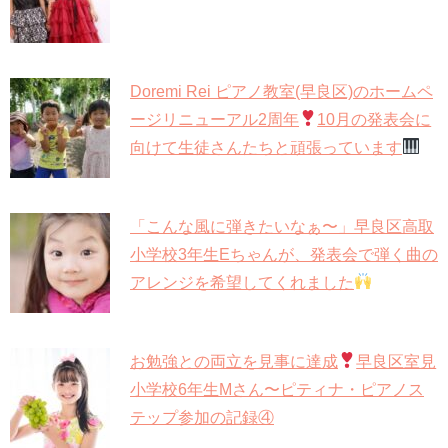
Doremi Rei ピアノ教室(早良区)のホームペ
ージリニューアル2周年
10月の発表会に
向けて生徒さんたちと頑張っています
「こんな風に弾きたいなぁ〜」早良区高取
小学校3年生Eちゃんが、発表会で弾く曲の
アレンジを希望してくれました
お勉強との両立を見事に達成
早良区室見
小学校6年生Mさん〜ピティナ・ピアノス
テップ参加の記録④