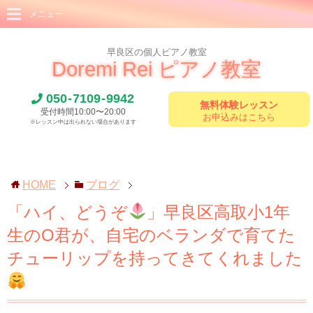
メニュー
早良区の個人ピアノ教室
Doremi Rei ピアノ教室
050
-
7109
-
9942
無料体験レッスン
受付時間10:00〜20:00
お申込みはこちら
※レッスン中は出られない場合があります
HOME
ブログ
「ハイ、どうぞ
」早良区高取小1年
生のO君が、自宅のベランダで育てた
チューリップを持ってきてくれました