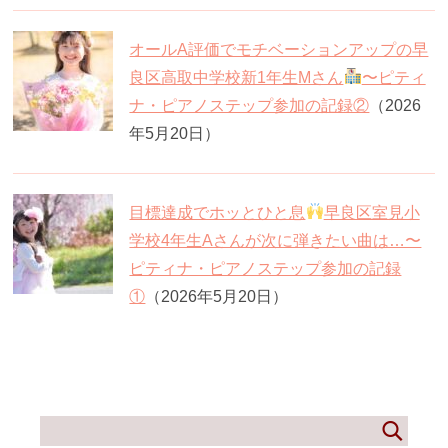
オールA評価でモチベーションアップの早
良区高取中学校新1年生Mさん
〜ピティ
ナ・ピアノステップ参加の記録②
（2026
年5月20日）
目標達成でホッとひと息
早良区室見小
学校4年生Aさんが次に弾きたい曲は…〜
ピティナ・ピアノステップ参加の記録
①
（2026年5月20日）