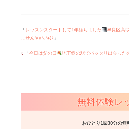
「
レッスンスタートして1年経ちました
早良区高
ません٩(๑❛ᴗ❛๑)۶
」
「
今日は父の日
地下鉄の駅でバッタリ出会った
無料体験レ
おひとり1回30分の無