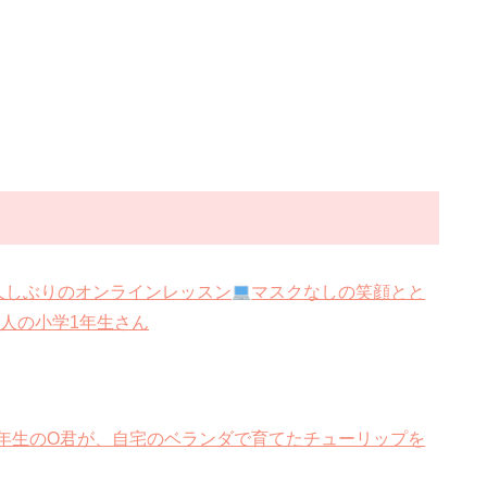
） 久しぶりのオンラインレッスン
マスクなしの笑顔とと
人の小学1年生さん
年生のO君が、自宅のベランダで育てたチューリップを