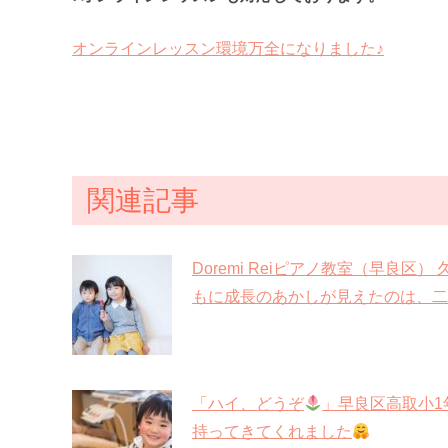
オンラインレッスン環境万全になりました♪
関連記事
Doremi Reiピアノ教室（早良区
もに成長のあかしが見えたのは、二
「ハイ、どうぞ
」早良区高取小1
持ってきてくれました