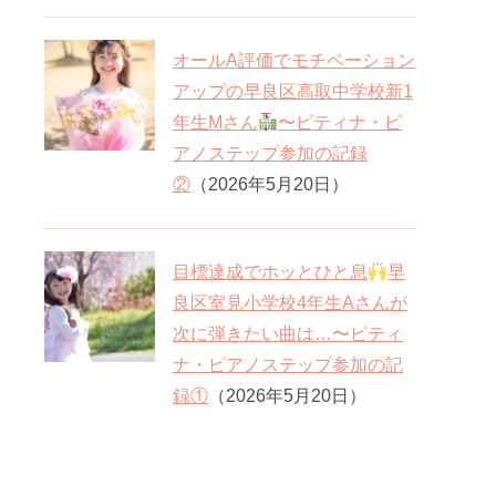
オールA評価でモチベーション
アップの早良区高取中学校新1
年生Mさん
〜ピティナ・ピ
アノステップ参加の記録
②
（2026年5月20日）
目標達成でホッとひと息
早
良区室見小学校4年生Aさんが
次に弾きたい曲は…〜ピティ
ナ・ピアノステップ参加の記
録①
（2026年5月20日）