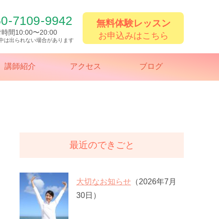
50
-
7109
-
9942
無料体験レッスン
時間10:00〜20:00
お申込みはこちら
中は出られない場合があります
講師紹介
アクセス
ブログ
最近のできごと
大切なお知らせ
（2026年7月
30日）