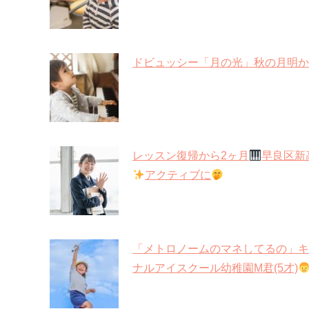
ドビュッシー「月の光」秋の月明か
レッスン復帰から2ヶ月
早良区新
アクティブに
「メトロノームのマネしてるの」キ
ナルアイスクール幼稚園M君(5才)