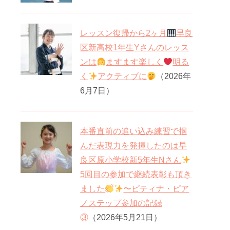
レッスン復帰から2ヶ月
早良
区新高校1年生Yさんのレッス
ンは
ますます楽しく
明る
く
アクティブに
（2026年
6月7日）
本番直前の追い込み練習で掴
んだ表現力を発揮したのは早
良区原小学校新5年生Nさん
5回目の参加で継続表彰も頂き
ました
〜ピティナ・ピア
ノステップ参加の記録
③
（2026年5月21日）