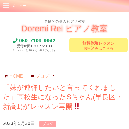
メニュー
早良区の個人ピアノ教室
Doremi Rei ピアノ教室
050
-
7109
-
9942
無料体験レッスン
受付時間10:00〜20:00
お申込みはこちら
※レッスン中は出られない場合があります
HOME
ブログ
「妹が連弾したいと言ってくれまし
た」高校生になったSちゃん(早良区・
新高1)がレッスン再開
2023年5月30日
ブログ