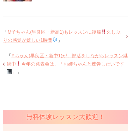
「
M子ちゃん(早良区・新高1)もレッスンに復帰
久しぶ
りの感覚が嬉しい1時間
」
「
Yちゃん(早良区・新中1)が、部活をしながらレッスン継
続中
今年の発表会は、「お姉ちゃんと連弾したいです
」
」
無料体験レッスン大歓迎！