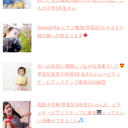
顔とともに成長のあかしが見えたのは、二
人の小学1年生さん
Doremi Rei ピアノ教室(早良区)もそろそろ
秋の装いが始まります
次への自信と飛躍につながる演奏でした
早良区室見小学校3年生Aちゃん〜ピティ
ナ・ピアノステップ参加の記録③
高取小学校(早良区)4年生Iちゃんが、ピテ
ィナ・ピアノステップに参加
とってもい
い演奏ができました