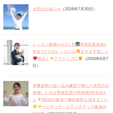
大切なお知らせ
（2026年7月30日）
レッスン復帰から2ヶ月
早良区新高校1
年生Yさんのレッスンは
ますます楽しく
明るく
アクティブに
（2026年6月7
日）
本番直前の追い込み練習で掴んだ表現力を
発揮したのは早良区原小学校新5年生Nさ
ん
5回目の参加で継続表彰も頂きました
〜ピティナ・ピアノステップ参加の