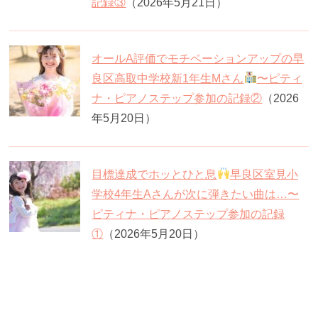
記録③
（2026年5月21日）
オールA評価でモチベーションアップの早
良区高取中学校新1年生Mさん
〜ピティ
ナ・ピアノステップ参加の記録②
（2026
年5月20日）
目標達成でホッとひと息
早良区室見小
学校4年生Aさんが次に弾きたい曲は…〜
ピティナ・ピアノステップ参加の記録
①
（2026年5月20日）